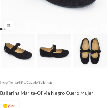
Clic para ampliar
Inicio
/
Tienda
/
Niña
/
Calzado
/
Ballerinas
Ballerina Marita-Olivia Negro Cuero Mujer