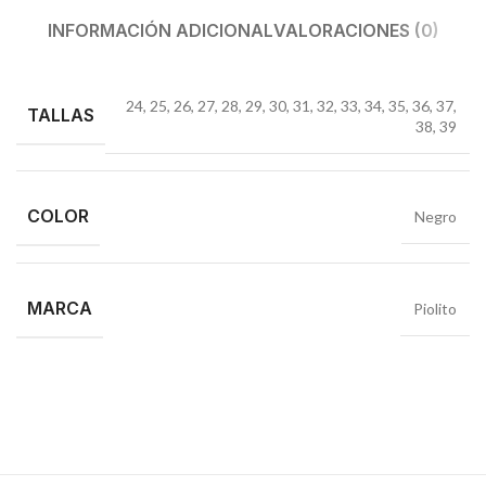
INFORMACIÓN ADICIONAL
VALORACIONES (0)
24
,
25
,
26
,
27
,
28
,
29
,
30
,
31
,
32
,
33
,
34
,
35
,
36
,
37
,
TALLAS
38
,
39
COLOR
Negro
MARCA
Piolito