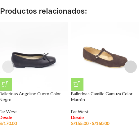
Productos relacionados:
Ballerinas Angeline Cuero Color
Ballerinas Camille Gamuza Color
Negro
Marrón
Far West
Far West
Desde
Desde
S/
170.00
S/
155.00
-
S/
160.00