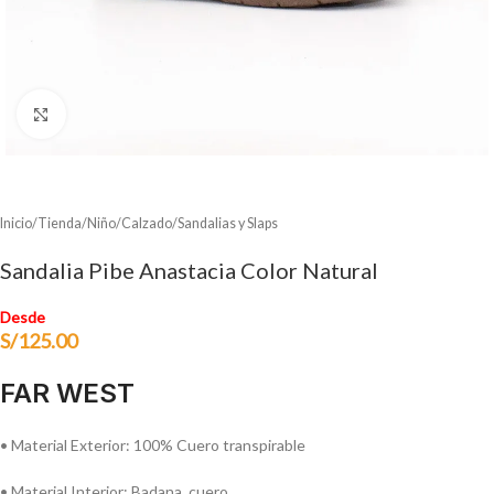
Clic para ampliar
Inicio
/
Tienda
/
Niño
/
Calzado
/
Sandalias y Slaps
Sandalia Pibe Anastacia Color Natural
Desde
S/
125.00
FAR WEST
• Material Exterior: 100% Cuero transpirable
• Material Interior: Badana, cuero