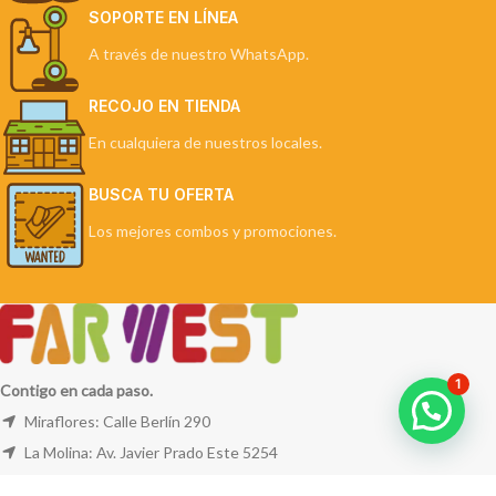
SOPORTE EN LÍNEA
A través de nuestro WhatsApp.
RECOJO EN TIENDA
En cualquiera de nuestros locales.
BUSCA TU OFERTA
Los mejores combos y promociones.
1
Contigo en cada paso.
Miraflores: Calle Berlín 290
La Molina: Av. Javier Prado Este 5254
Cel: +51 953 311 171