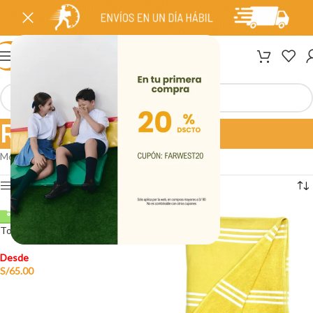
MENÚ
Ropa
Mostrando 1–12 de 19 resultados
Ver barra lateral
Toalla de playa Marina Beige
Desde
S/
65.00