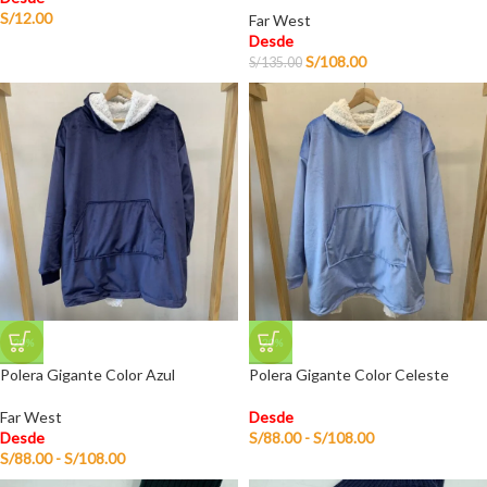
S/
12.00
Far West
Desde
S/
108.00
S/
135.00
-20%
-20%
Polera Gigante Color Azul
Polera Gigante Color Celeste
Far West
Desde
Desde
S/
88.00
-
S/
108.00
S/
88.00
-
S/
108.00