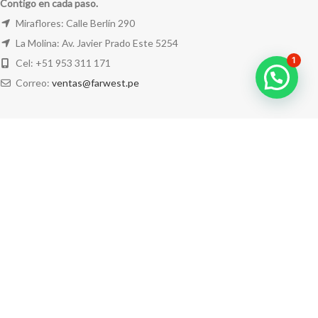
Contigo en cada paso.
Miraflores: Calle Berlín 290
La Molina: Av. Javier Prado Este 5254
1
Cel: +51 953 311 171
Correo:
ventas@farwest.pe
NUESTRAS TIENDAS
TU PEDIDO
LA TIENDA
FAR WEST
TODOS LOS DERECHOS RESERVADOS.
Este sitio está protegido por reCAPTCHA y se aplican la
Política de privacidad
y los
Términos del servicio
de Google.