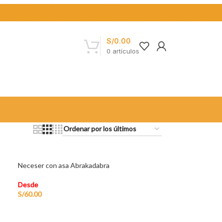
S/
0.00
0
artículos
Neceser con asa Abrakadabra
Desde
S/
60.00