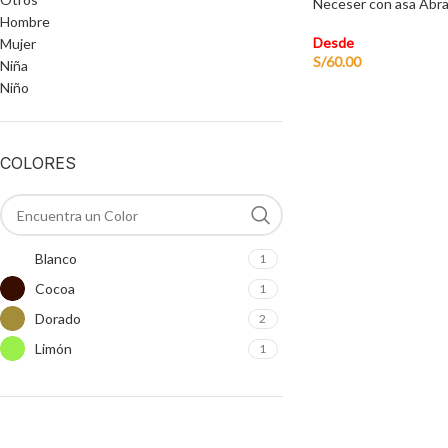
Neceser con asa Abr
Hombre
Desde
Mujer
S/
60.00
Niña
Niño
COLORES
Blanco
1
Cocoa
1
Dorado
2
Limón
1