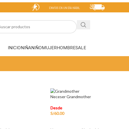
INICIO
NIÑA
NIÑO
MUJER
HOMBRE
SALE
Neceser Grandmother
Desde
S/
60.00