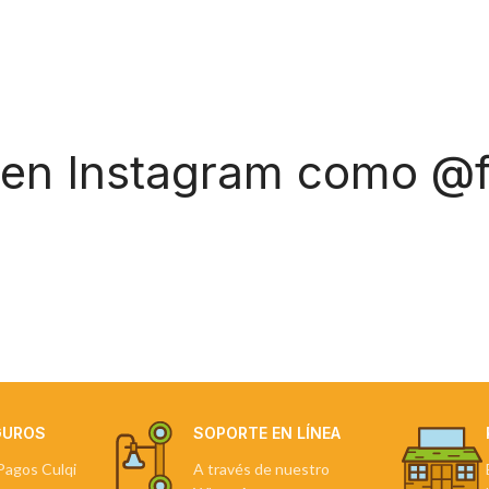
 en Instagram como @f
GUROS
SOPORTE EN LÍNEA
Pagos Culqi
A través de nuestro