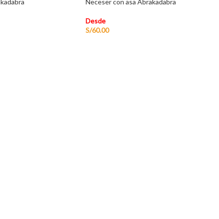
akadabra
Neceser con asa Abrakadabra
Desde
S/
60.00