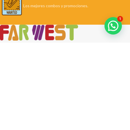
Los mejores combos y promociones.
1
Contigo en cada paso.
Miraflores: Calle Berlín 290
La Molina: Av. Javier Prado Este 5254
Cel: +51 953 311 171
Correo:
ventas@farwest.pe
NUESTRAS TIENDAS
TU PEDIDO
LA TIENDA