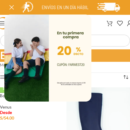
MENÚ
Botas
Mostrando los 3 resultados
Ver barra lateral
Botas de Hule Color Verde
Venus
Desde
S/
54.00