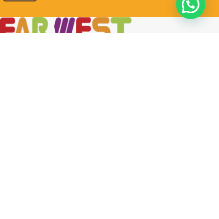
Contigo en cada paso.
Miraflores: Calle Berlín 290
La Molina: Av. Javier Prado Este 5254
Cel: +51 953 311 171
Correo:
ventas@farwest.pe
NUESTRAS TIENDAS
TU PEDIDO
LA TIENDA
FAR WEST
TODOS LOS DERECHOS RESERVADOS.
Este sitio está protegido por reCAPTCHA y se aplican la
Política de privacidad
y los