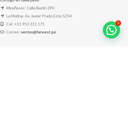
Miraflores: Calle Berlín 290
La Molina: Av. Javier Prado Este 5254
1
Cel: +51 953 311 171
Correo:
ventas@farwest.pe
NUESTRAS TIENDAS
TU PEDIDO
LA TIENDA
FAR WEST
TODOS LOS DERECHOS RESERVADOS.
Este sitio está protegido por reCAPTCHA y se aplican la
Política de privacidad
y los
Términos del servicio
de Google.