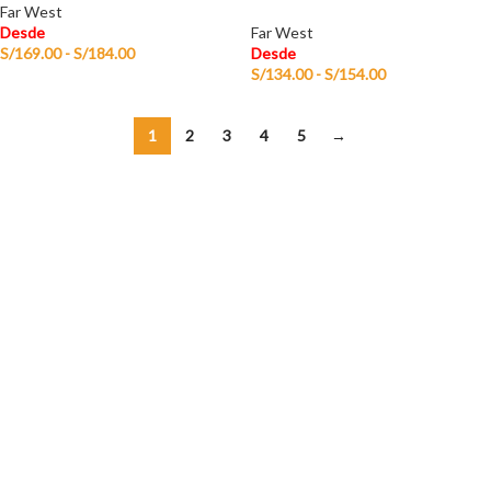
Far West
Desde
Far West
S/
169.00
-
S/
184.00
Desde
S/
134.00
-
S/
154.00
1
2
3
4
5
→