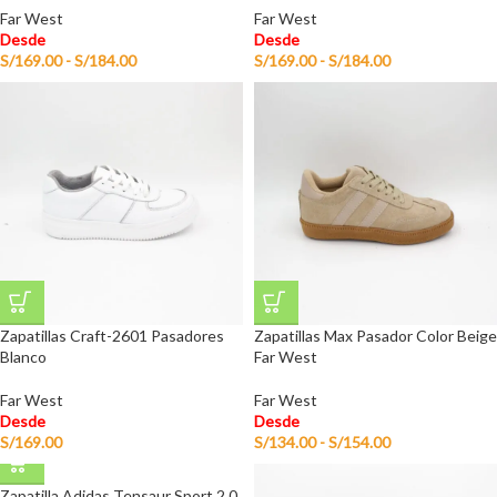
Far West
Far West
Desde
Desde
S/
169.00
-
S/
184.00
S/
169.00
-
S/
184.00
Zapatillas Craft-2601 Pasadores
Zapatillas Max Pasador Color Beige
Blanco
Far West
Far West
Far West
Desde
Desde
S/
169.00
S/
134.00
-
S/
154.00
Zapatilla Adidas Tensaur Sport 2.0