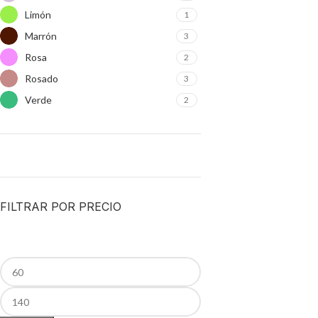
Limón
1
Marrón
3
Rosa
2
Rosado
3
Verde
2
FILTRAR POR PRECIO