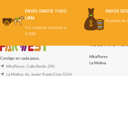
ENVÍO GRATIS TODO
PAGOS SE
LIMA
Pasarela de 
Por compras mayores a
S/300
NUESTRAS TIE
Miraflores
Contigo en cada paso.
La Molina
Miraflores: Calle Berlín 290
La Molina: Av. Javier Prado Este 5254
Cel: +51 953 311 171
Correo:
ventas@farwest.pe
FAR WEST
TODOS LOS DERECHOS RESERVADOS.