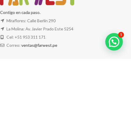
Contigo en cada paso.
Miraflores: Calle Berlín 290
La Molina: Av. Javier Prado Este 5254
1
Cel: +51 953 311 171
Correo:
ventas@farwest.pe
NUESTRAS TIENDAS
TU PEDIDO
LA TIENDA
FAR WEST
TODOS LOS DERECHOS RESERVADOS.
Este sitio está protegido por reCAPTCHA y se aplican la
Política de privacidad
y los
Términos del servicio
de Google.