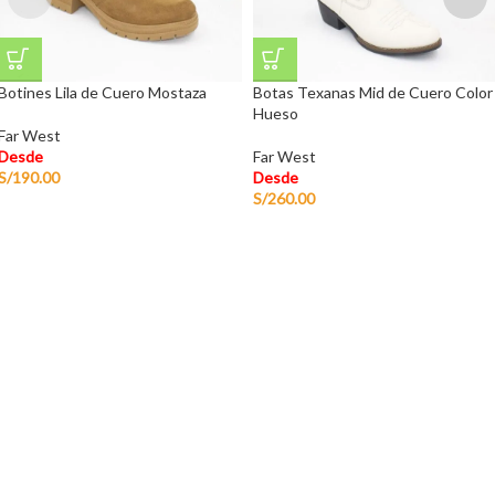
Botines Lila de Cuero Mostaza
Botas Texanas Mid de Cuero Color
Hueso
Far West
Desde
Far West
S/
190.00
Desde
S/
260.00