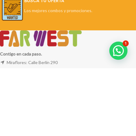
BUSCA TU OFERTA
Los mejores combos y promociones.
1
Contigo en cada paso.
Miraflores: Calle Berlín 290
La Molina: Av. Javier Prado Este 5254
Cel: +51 953 311 171
Correo:
ventas@farwest.pe
NUESTRAS TIENDAS
TU PEDIDO
LA TIENDA