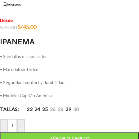
Desde
S/
45.00
S/
50.00
IPANEMA
• Sandalias o slaps slider
• Material: sintético
• Seguridad: confort y durabilidad.
• Modelo: Capitán América
TALLAS
23
24
25
26
28
29
30
-
+
AÑADIR AL CARRITO