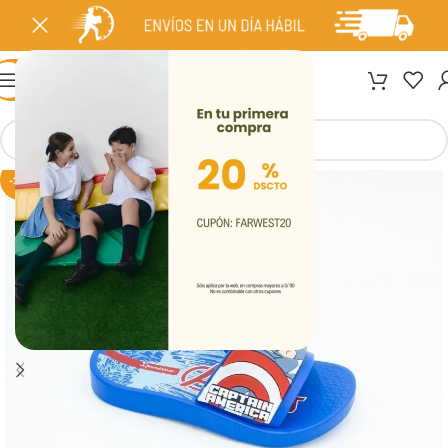
MENÚ
-10%