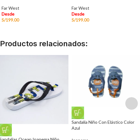
Far West
Far West
Desde
Desde
S/
199.00
S/
199.00
Productos relacionados:
-30%
Sandalia Niño Con Elástico Color
Azul
-10%
Sandalias Ocean Ipanema Niño