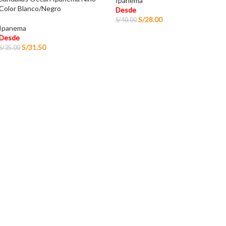
Ipanema
Color Blanco/Negro
Desde
S/
28.00
S/
40.00
Ipanema
Desde
S/
31.50
S/
35.00