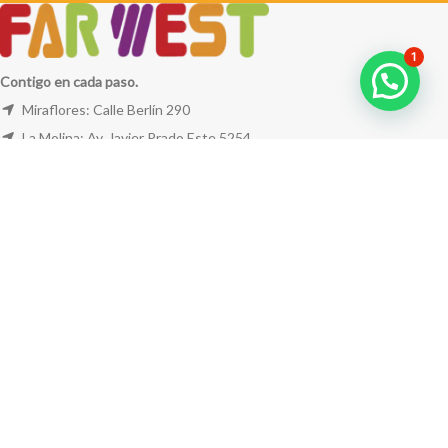
1
Contigo en cada paso.
Miraflores: Calle Berlín 290
La Molina: Av. Javier Prado Este 5254
Cel: +51 953 311 171
Correo:
ventas@farwest.pe
NUESTRAS TIENDAS
TU PEDIDO
LA TIENDA
FAR WEST
TODOS LOS DERECHOS RESERVADOS.
Este sitio está protegido por reCAPTCHA y se aplican la
Política de privacidad
y los
Términos del servicio
de Google.