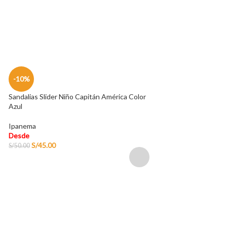
S/
350.00
-10%
Sandalias Slider Niño Capitán América Color
Azul
Ipanema
Desde
S/
45.00
S/
50.00
-10%