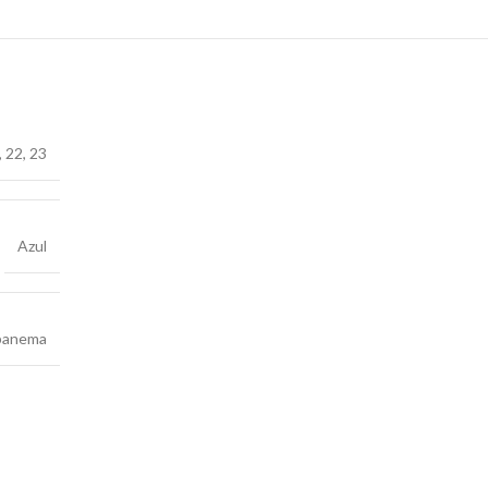
,
22
,
23
Azul
panema