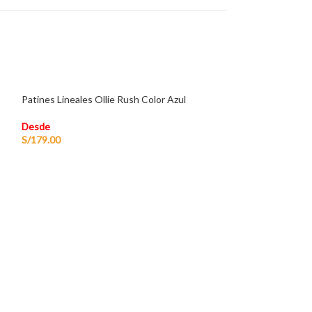
Patines Lineales Ollie Rush Color Azul
Desde
S/
179.00
Patines Lineales 
Desde