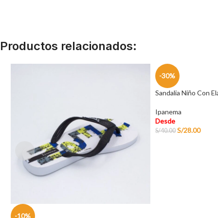
Productos relacionados:
-30%
Sandalia Niño Con El
Ipanema
Desde
S/
28.00
S/
40.00
-10%