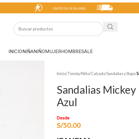
INICIO
NIÑA
NIÑO
MUJER
HOMBRE
SALE
Inicio
/
Tienda
/
Niño
/
Calzado
/
Sandalias y Slaps
/
S
Sandalias Mickey
Azul
Desde
S/
50.00