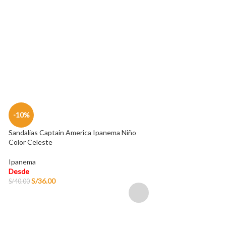
Termo para Alime
Desde
S/
154.00
-10%
Sandalias Captain America Ipanema Niño
Color Celeste
Ipanema
Desde
S/
36.00
S/
40.00