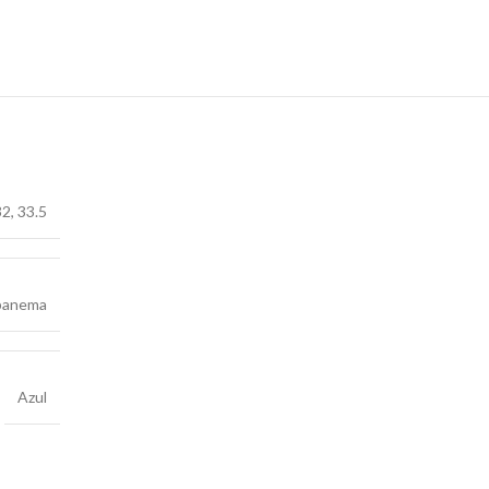
32
,
33.5
panema
Azul