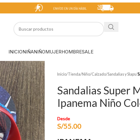
INICIO
NIÑA
NIÑO
MUJER
HOMBRE
SALE
Inicio
/
Tienda
/
Niño
/
Calzado
/
Sandalias y Slaps
/
S
Sandalias Super 
Ipanema Niño Col
Desde
S/
55.00