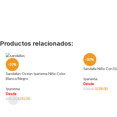
Productos relacionados:
-30%
-10%
Sandalia Niño Con El
Sandalias Ocean Ipanema Niño Color
Blanco/Negro
Ipanema
Desde
Ipanema
S/
28.00
S/
40.00
Desde
S/
31.50
S/
35.00