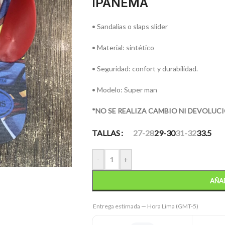
IPANEMA
• Sandalias o slaps slider
• Material: sintético
• Seguridad: confort y durabilidad.
• Modelo: Super man
*NO SE REALIZA CAMBIO NI DEVOLUC
TALLAS
27-28
29-30
31-32
33.5
-
+
AÑAD
Entrega estimada — Hora Lima (GMT-5)