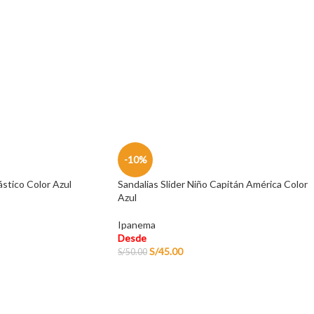
-10%
ástico Color Azul
Sandalias Slider Niño Capitán América Color
Azul
Ipanema
Desde
S/
45.00
S/
50.00