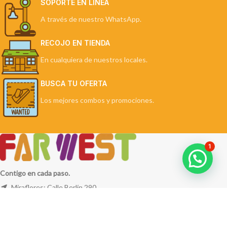
SOPORTE EN LÍNEA
A través de nuestro WhatsApp.
RECOJO EN TIENDA
En cualquiera de nuestros locales.
BUSCA TU OFERTA
Los mejores combos y promociones.
1
Contigo en cada paso.
Miraflores: Calle Berlín 290
La Molina: Av. Javier Prado Este 5254
Cel: +51 953 311 171