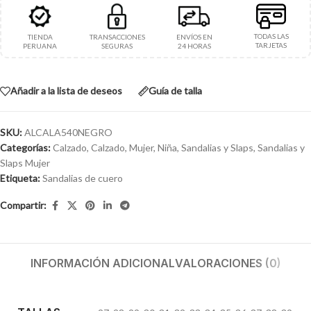
TODAS LAS
TIENDA
TRANSACCIONES
ENVÍOS EN
TARJETAS
PERUANA
SEGURAS
24 HORAS
Añadir a la lista de deseos
Guía de talla
SKU:
ALCALA540NEGRO
Categorías:
Calzado
,
Calzado
,
Mujer
,
Niña
,
Sandalias y Slaps
,
Sandalias y
Slaps Mujer
Etiqueta:
Sandalias de cuero
Compartir:
INFORMACIÓN ADICIONAL
VALORACIONES (0)