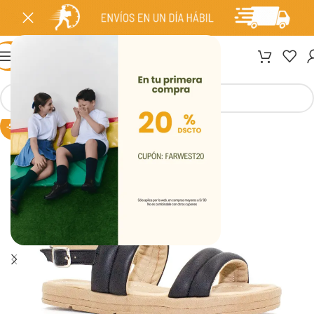
MENÚ
-50%