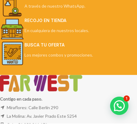
A través de nuestro WhatsApp.
RECOJO EN TIENDA
En cualquiera de nuestros locales.
BUSCA TU OFERTA
Los mejores combos y promociones.
1
Contigo en cada paso.
Miraflores: Calle Berlín 290
La Molina: Av. Javier Prado Este 5254
Cel: +51 953 311 171
Correo:
ventas@farwest.pe