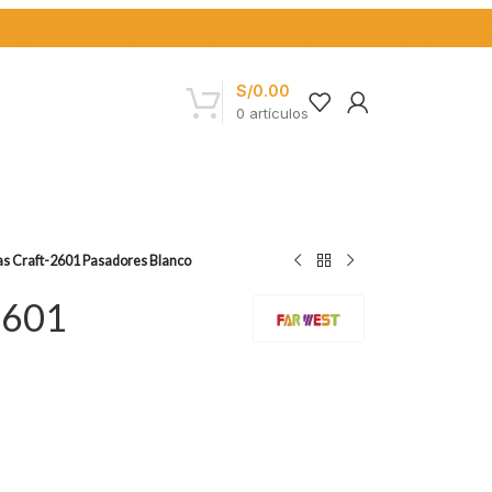
S/
0.00
0
artículos
las Craft-2601 Pasadores Blanco
2601