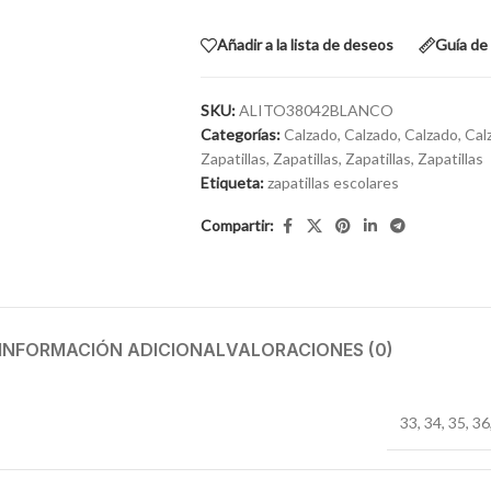
Añadir a la lista de deseos
Guía de 
SKU:
ALITO38042BLANCO
Categorías:
Calzado
,
Calzado
,
Calzado
,
Cal
Zapatillas
,
Zapatillas
,
Zapatillas
,
Zapatillas
Etiqueta:
zapatillas escolares
Compartir:
INFORMACIÓN ADICIONAL
VALORACIONES (0)
33
,
34
,
35
,
36