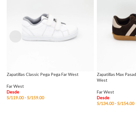
Zapatillas Classic Pega Pega Far West
Zapatillas Max Pasad
West
Far West
Desde
Far West
S/
119.00
-
S/
159.00
Desde
S/
134.00
-
S/
154.00