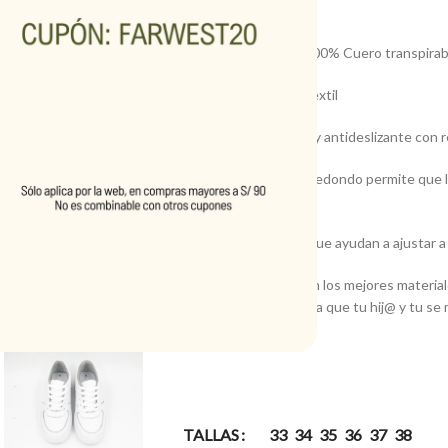
FAR WEST
• Material Exterior: 100% Cuero transpirab
• Material Interior: Textil
• Suela: Goma suave y antideslizante con re
• Puntera: El diseño redondo permite que l
protege el tobillo.
• Cierre: Pasadores que ayudan a ajustar a 
• Cómodo: Hecho con los mejores materiales
buena comodidad para que tu hij@ y tu se m
TALLAS
33
34
35
36
37
38