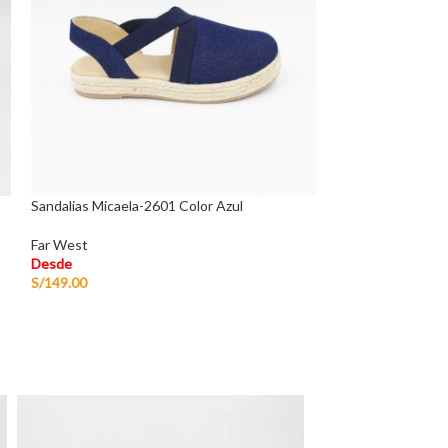
Sandalias Micaela-2601 Color Azul
Sandalias Maya-2
Far West
Piolito
Desde
Desde
S/
149.00
S/
145.00
-
S/
155.