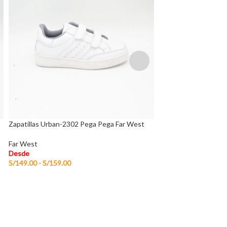
Zapatillas Urban-2302 Pega Pega Far West
Zapatillas Urban-26
Blanco
Far West
Desde
Far West
S/
149.00
-
S/
159.00
Desde
S/
149.00
-
S/
159.00