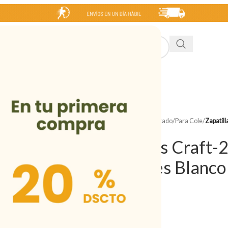
INICIO
NIÑA
NIÑO
MUJER
HOMBRE
SALE
Inicio
/
Tienda
/
Niño
/
Calzado
/
Para Cole
/
Zapatil
Zapatillas Craft-
Pasadores Blanco
Desde
S/
169.00