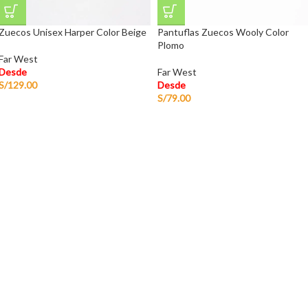
Zuecos Unisex Harper Color Beige
Pantuflas Zuecos Wooly Color
Plomo
Far West
Desde
Far West
S/
129.00
Desde
S/
79.00