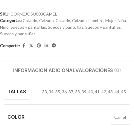
SKU:
CORNEJOSU003CAMEL
Categorías:
Calzado
,
Calzado
,
Calzado
,
Calzado
,
Hombre
,
Mujer
,
Niña
,
Niño
,
Suecos y pantuflas
,
Suecos y pantuflas
,
Suecos y pantuflas
,
Suecos y pantuflas
Compartir:
INFORMACIÓN ADICIONAL
VALORACIONES (0)
TALLAS
33
,
34
,
35
,
36
,
37
,
38
,
39
,
40
,
41
,
42
,
43
,
44
,
45
COLOR
Camel