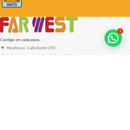
1
Contigo en cada paso.
Miraflores: Calle Berlín 290
La Molina: Av. Javier Prado Este 5254
Cel: +51 953 311 171
Correo:
ventas@farwest.pe
NUESTRAS TIENDAS
TU PEDIDO
LA TIENDA
FAR WEST
TODOS LOS DERECHOS RESERVADOS.