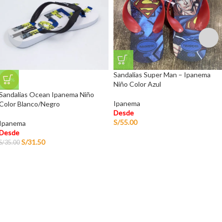
Sandalias Super Man – Ipanema
-10%
Niño Color Azul
Sandalias Ocean Ipanema Niño
Ipanema
Color Blanco/Negro
Desde
S/
55.00
Ipanema
Desde
S/
31.50
S/
35.00