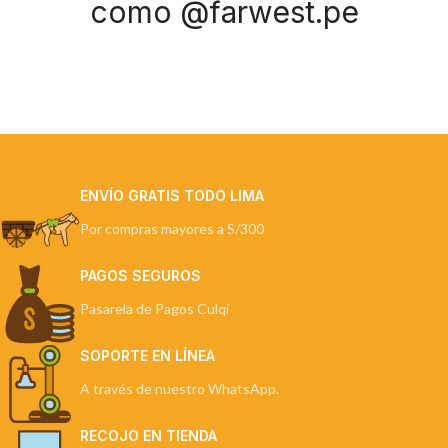
como @farwest.pe
ENVÍO GRATIS TODO LIMA
Por compras mayores a S/300
PAGOS SEGUROS
Pasarela de Pagos Culqi
SOPORTE EN LÍNEA
A través de nuestro WhatsApp.
RECOJO EN TIENDA