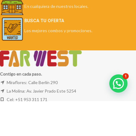
En cualquiera de nuestros locales.
BUSCA TU OFERTA
Los mejores combos y promociones.
Contigo en cada paso.
1
Miraflores: Calle Berlín 290
La Molina: Av. Javier Prado Este 5254
Cel: +51 953 311 171
Correo:
ventas@farwest.pe
NUESTRAS TIENDAS