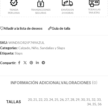
TODAS LAS
TIENDA
TRANSACCIONES
ENVÍOS EN
TARJETAS
PERUANA
SEGURAS
24 HORAS
Añadir a la lista de deseos
Guía de talla
SKU:
WINDSOR2IP749AZUL
Categorías:
Calzado
,
Niño
,
Sandalias y Slaps
Etiqueta:
Slaps
Compartir:
INFORMACIÓN ADICIONAL
VALORACIONES (0)
20
,
21
,
22
,
23
,
24
,
25
,
26
,
27
,
28
,
29
,
30
,
31
,
32
,
33
,
TALLAS
34
,
35
,
36