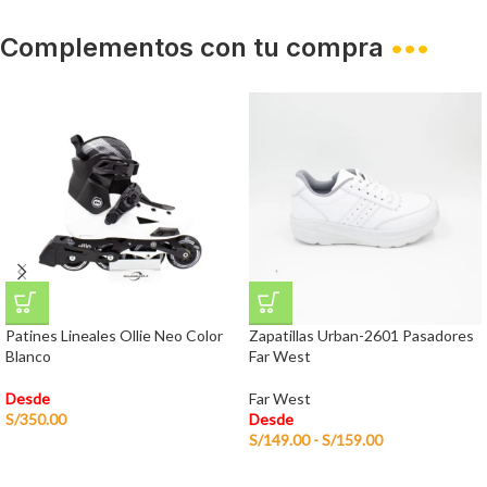
Complementos con tu compra
•••
Patines Lineales Ollie Neo Color
Zapatillas Urban-2601 Pasadores
Blanco
Far West
Desde
Far West
S/
350.00
Desde
S/
149.00
-
S/
159.00