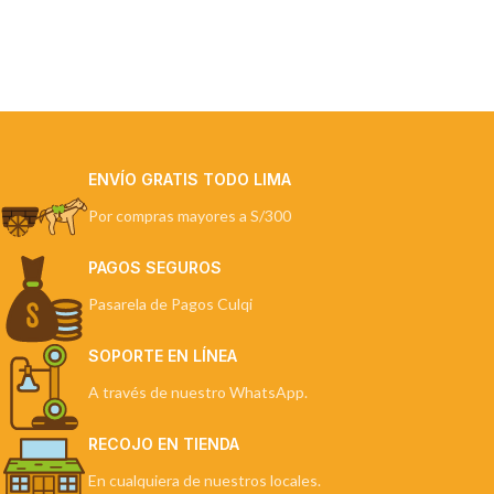
ENVÍO GRATIS TODO LIMA
Por compras mayores a S/300
PAGOS SEGUROS
Pasarela de Pagos Culqi
SOPORTE EN LÍNEA
A través de nuestro WhatsApp.
RECOJO EN TIENDA
En cualquiera de nuestros locales.