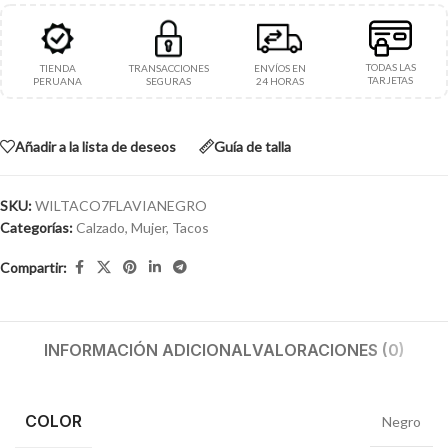
TODAS LAS
TIENDA
TRANSACCIONES
ENVÍOS EN
TARJETAS
PERUANA
SEGURAS
24 HORAS
Añadir a la lista de deseos
Guía de talla
SKU:
WILTACO7FLAVIANEGRO
Categorías:
Calzado
,
Mujer
,
Tacos
Compartir:
INFORMACIÓN ADICIONAL
VALORACIONES (0)
COLOR
Negro