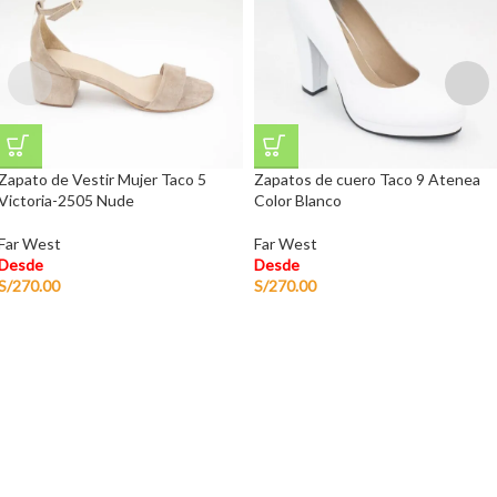
Zapato de Vestir Mujer Taco 5
Zapatos de cuero Taco 9 Atenea
Victoria-2505 Nude
Color Blanco
Far West
Far West
Desde
Desde
S/
270.00
S/
270.00