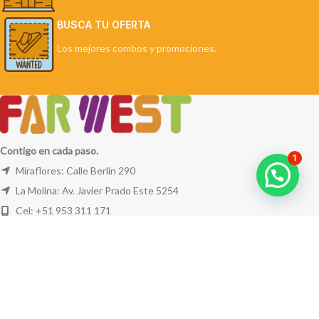
BUSCA TU OFERTA
Los mejores combos y promociones.
Contigo en cada paso.
1
Miraflores: Calle Berlín 290
La Molina: Av. Javier Prado Este 5254
Cel: +51 953 311 171
Correo:
ventas@farwest.pe
NUESTRAS TIENDAS
TU PEDIDO