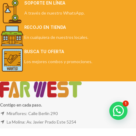
SOPORTE EN LÍNEA
A través de nuestro WhatsApp.
RECOJO EN TIENDA
En cualquiera de nuestros locales.
BUSCA TU OFERTA
Los mejores combos y promociones.
1
Contigo en cada paso.
Miraflores: Calle Berlín 290
La Molina: Av. Javier Prado Este 5254
Cel: +51 953 311 171