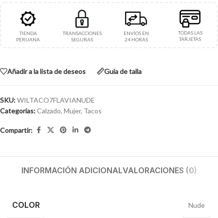
TODAS LAS
TIENDA
TRANSACCIONES
ENVÍOS EN
TARJETAS
PERUANA
SEGURAS
24 HORAS
Añadir a la lista de deseos
Guía de talla
SKU:
WILTACO7FLAVIANUDE
Categorías:
Calzado
,
Mujer
,
Tacos
Compartir:
INFORMACIÓN ADICIONAL
VALORACIONES (0)
COLOR
Nude