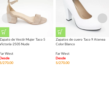
Zapato de Vestir Mujer Taco 5
Zapatos de cuero Taco 9 Atenea
Victoria-2505 Nude
Color Blanco
Far West
Far West
Desde
Desde
S/
270.00
S/
270.00