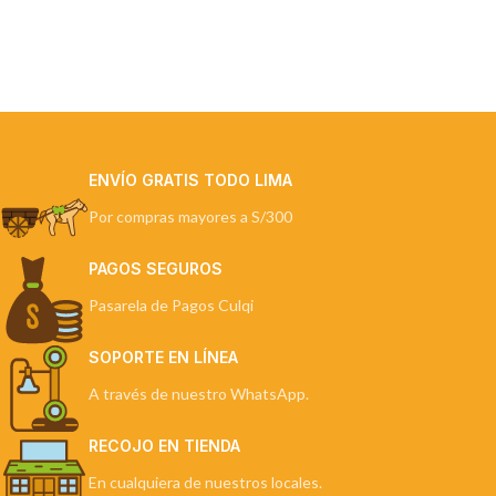
ENVÍO GRATIS TODO LIMA
Por compras mayores a S/300
PAGOS SEGUROS
Pasarela de Pagos Culqi
SOPORTE EN LÍNEA
A través de nuestro WhatsApp.
RECOJO EN TIENDA
En cualquiera de nuestros locales.