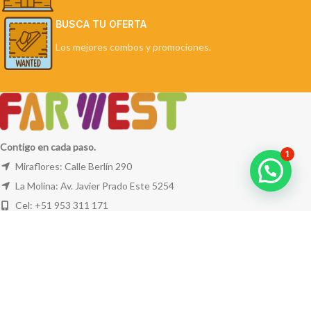
BUSCA TU OFERTA
Los mejores combos y promociones.
Contigo en cada paso.
1
Miraflores: Calle Berlín 290
La Molina: Av. Javier Prado Este 5254
Cel: +51 953 311 171
Correo:
ventas@farwest.pe
NUESTRAS TIENDAS
TU PEDIDO