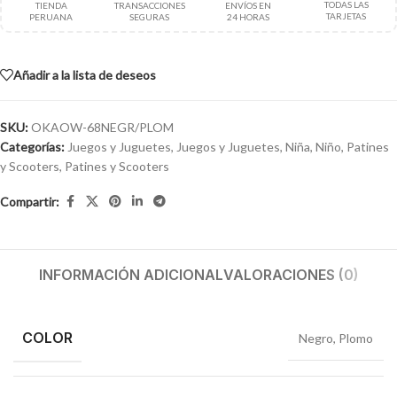
TODAS LAS
TIENDA
TRANSACCIONES
ENVÍOS EN
TARJETAS
PERUANA
SEGURAS
24 HORAS
Añadir a la lista de deseos
SKU:
OKAOW-68NEGR/PLOM
Categorías:
Juegos y Juguetes
,
Juegos y Juguetes
,
Niña
,
Niño
,
Patines
y Scooters
,
Patines y Scooters
Compartir:
INFORMACIÓN ADICIONAL
VALORACIONES (0)
COLOR
Negro
,
Plomo