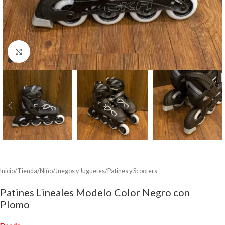
Clic para ampliar
Inicio
/
Tienda
/
Niño
/
Juegos y Juguetes
/
Patines y Scooters
Patines Lineales Modelo Color Negro con
Plomo