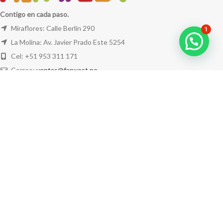
Contigo en cada paso.
Miraflores: Calle Berlín 290
1
La Molina: Av. Javier Prado Este 5254
Cel: +51 953 311 171
Correo:
ventas@farwest.pe
NUESTRAS TIENDAS
TU PEDIDO
LA TIENDA
FAR WEST
TODOS LOS DERECHOS RESERVADOS.
Este sitio está protegido por reCAPTCHA y se aplican la
Política de privacidad
y los
Términos del servicio
de Google.