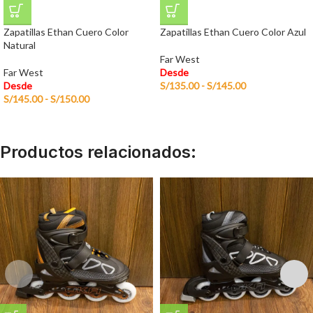
Zapatillas Ethan Cuero Color
Zapatillas Ethan Cuero Color Azul
Natural
Far West
Far West
Desde
Desde
S/
135.00
-
S/
145.00
S/
145.00
-
S/
150.00
Productos relacionados: