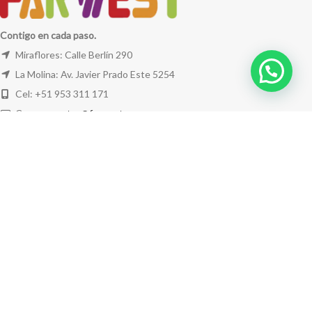
Contigo en cada paso.
Miraflores: Calle Berlín 290
La Molina: Av. Javier Prado Este 5254
Cel: +51 953 311 171
Correo:
ventas@farwest.pe
NUESTRAS TIENDAS
TU PEDIDO
LA TIENDA
FAR WEST
TODOS LOS DERECHOS RESERVADOS.
Este sitio está protegido por reCAPTCHA y se aplican la
Política de privacidad
y los
Términos del servicio
de Google.