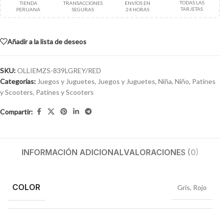
TODAS LAS
TIENDA
TRANSACCIONES
ENVÍOS EN
TARJETAS
PERUANA
SEGURAS
24 HORAS
Añadir a la lista de deseos
SKU:
OLLIEMZS-839LGREY/RED
Categorías:
Juegos y Juguetes
,
Juegos y Juguetes
,
Niña
,
Niño
,
Patines
y Scooters
,
Patines y Scooters
Compartir:
INFORMACIÓN ADICIONAL
VALORACIONES (0)
COLOR
Gris
,
Rojo