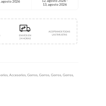
12, agosto 2026 -
, agosto 2026
13, agosto 2026
ACEPTAMOS TODAS
LAS TARJETAS
S
ENVÍOS EN
24 HORAS
orios
,
Accesorios
,
Gorros
,
Gorros
,
Gorros
,
Gorros
,