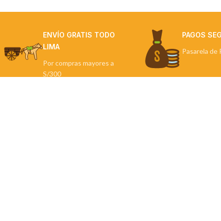
ENVÍO GRATIS TODO
PAGOS SE
LIMA
Pasarela de 
Por compras mayores a
S/300
NUESTRAS TIE
Miraflores
Contigo en cada paso.
La Molina
Miraflores: Calle Berlín 290
La Molina: Av. Javier Prado Este 5254
Cel: +51 953 311 171
Correo:
ventas@farwest.pe