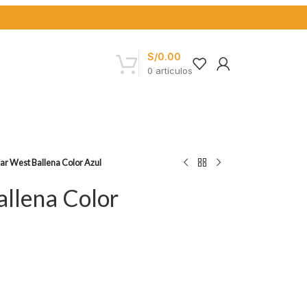
S/
0.00
0
artículos
ar West Ballena Color Azul
allena Color