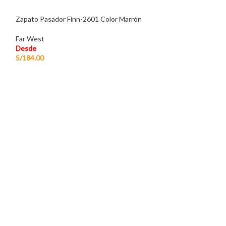
Zapato Pasador Finn-2601 Color Marrón
Far West
Desde
S/
184.00
Zapato Pasador F
Far West
Desde
S/
184.00