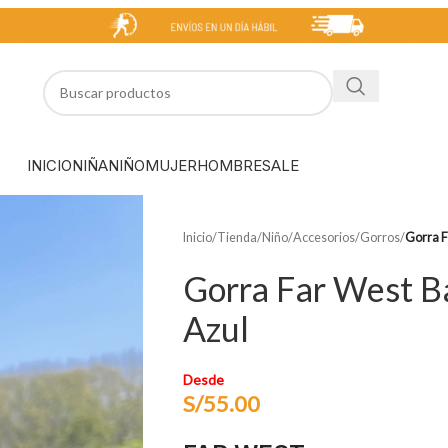
INICIO
NIÑA
NIÑO
MUJER
HOMBRE
SALE
Inicio
/
Tienda
/
Niño
/
Accesorios
/
Gorros
/
Gorra F
Gorra Far West B
Azul
Desde
S/
55.00