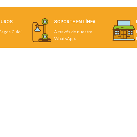
GUROS
SOPORTE EN LÍNEA
Pagos Culqi
A través de nuestro
WhatsApp.
NDAS
TU PEDIDO
Mi Cuenta
Favoritos
Direcciones
Carrito
Checkout