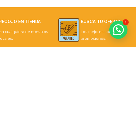
RECOJO EN TIENDA
BUSCA TU OFERTA
1
En cualquiera de nuestros
Los mejores combos y
locales.
promociones.
LA TIENDA
Política de Privacidad
Términos y Condiciones
Preguntas Frecuentes
Contáctanos