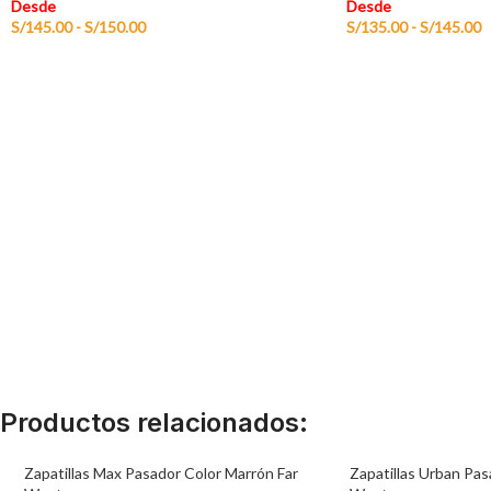
Desde
Desde
S/
145.00
-
S/
150.00
S/
135.00
-
S/
145.00
Productos relacionados:
Zapatillas Max Pasador Color Marrón Far
Zapatillas Urban Pa