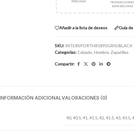
PERUANA
TRANSACCIONE
100% SEGURAS
Añadir a la lista de deseos
Guía de 
SKU:
INTERSPORTHR1895GRIS/BLACK
Categorías:
Calzado
,
Hombre
,
Zapatillas
Compartir:
INFORMACIÓN ADICIONAL
VALORACIONES (0)
40
,
40.5
,
41
,
41.5
,
42
,
42.5
,
43
,
43.5
,