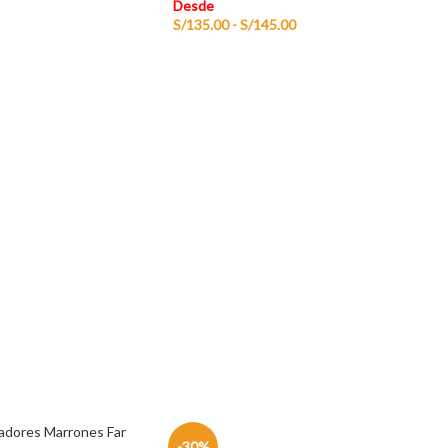
Desde
S/
135.00
-
S/
145.00
sadores Marrones Far
-30%