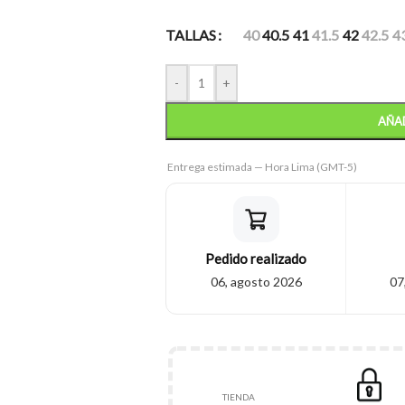
TALLAS
40
40.5
41
41.5
42
42.5
4
-
+
AÑAD
Entrega estimada — Hora Lima (GMT-5)
Pedido realizado
06, agosto 2026
07
TIENDA