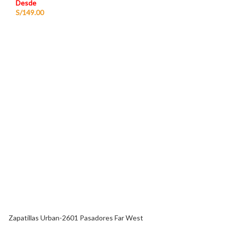
Desde
S/
149.00
Zuecos Unisex Ha
Far West
Desde
S/
149.00
Zapatillas Urban-2601 Pasadores Far West