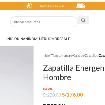
INICIO
NIÑA
NIÑO
MUJER
HOMBRE
SALE
Inicio
/
Tienda
/
Hombre
/
Calzado
/
Zapatillas
/
Zapa
Zapatilla Energen
Hombre
Desde
S/
176.00
S/
220.00