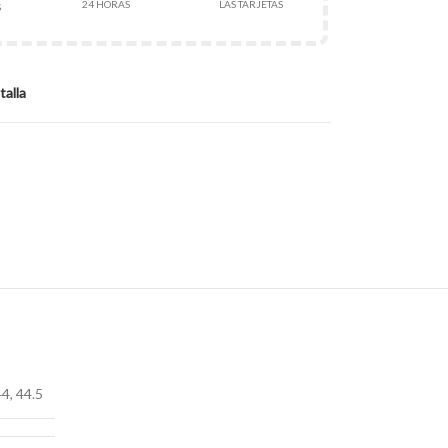
24 HORAS
LAS TARJETAS
S
talla
44
,
44.5