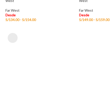
West
West
Far West
Far West
Desde
Desde
S/
134.00
-
S/
154.00
S/
149.00
-
S/
159.00