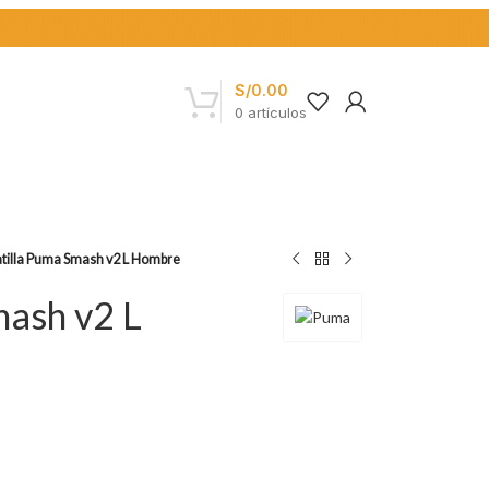
S/
0.00
0
artículos
tilla Puma Smash v2 L Hombre
mash v2 L