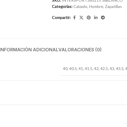
SKU:
INTERSPORT365215 36BLANCO
Categorías:
Calzado
,
Hombre
,
Zapatillas
Compartir:
INFORMACIÓN ADICIONAL
VALORACIONES (0)
40
,
40.5
,
41
,
41.5
,
42
,
42.5
,
43
,
43.5
,