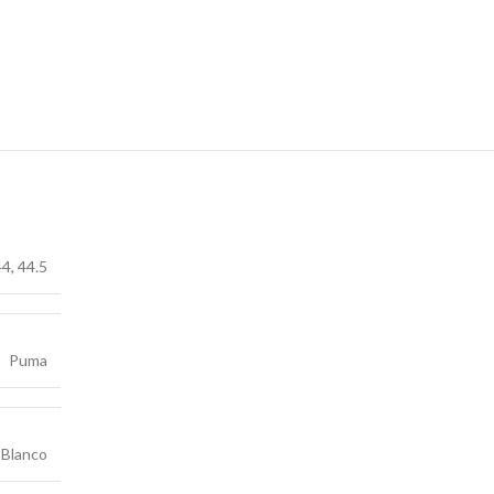
44
,
44.5
Puma
Blanco