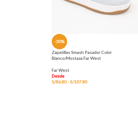
-30%
Zapatillas Smash Pasador Color
Blanco/Mostaza Far West
Far West
Desde
S/
86.80
-
S/
107.80