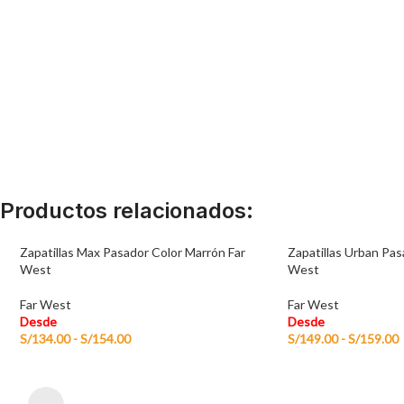
Productos relacionados:
Zapatillas Max Pasador Color Marrón Far
Zapatillas Urban Pa
West
West
Far West
Far West
Desde
Desde
S/
134.00
-
S/
154.00
S/
149.00
-
S/
159.00