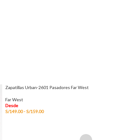
Zapato de Vestir 
Nude
Far West
Desde
S/
270.00
Zapatillas Urban-2601 Pasadores Far West
Far West
Desde
S/
149.00
-
S/
159.00