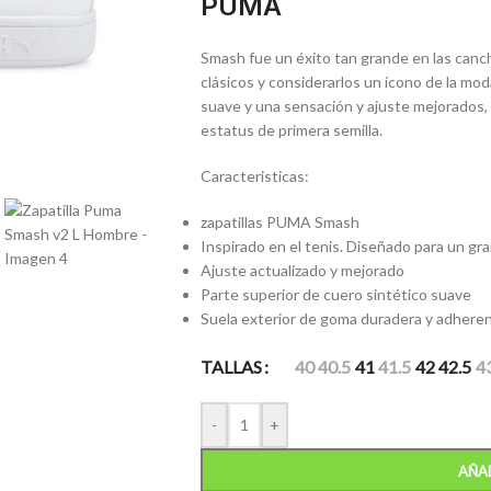
PUMA
Smash fue un éxito tan grande en las canc
clásicos y considerarlos un ícono de la mo
suave y una sensación y ajuste mejorados
estatus de primera semilla.
Caracteristicas:
zapatillas PUMA Smash
Inspirado en el tenis. Diseñado para un gr
Ajuste actualizado y mejorado
Parte superior de cuero sintético suave
Suela exterior de goma duradera y adhere
TALLAS
40
40.5
41
41.5
42
42.5
4
-
+
AÑAD