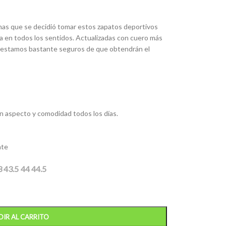
has que se decidió tomar estos zapatos deportivos
da en todos los sentidos. Actualizadas con cuero más
, estamos bastante seguros de que obtendrán el
an aspecto y comodidad todos los días.
nte
3
43.5
44
44.5
IR AL CARRITO