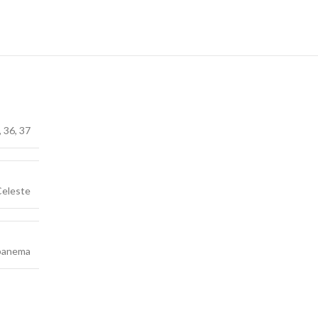
,
36
,
37
Celeste
panema