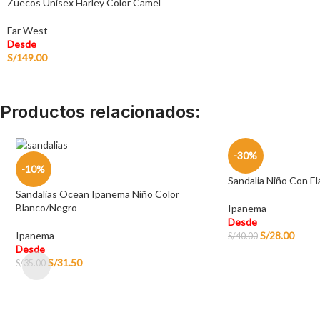
Zuecos Unisex Harley Color Camel
Far West
Desde
S/
149.00
Productos relacionados:
-30%
-10%
Sandalia Niño Con El
Sandalias Ocean Ipanema Niño Color
Blanco/Negro
Ipanema
Desde
Ipanema
S/
28.00
S/
40.00
Desde
S/
31.50
S/
35.00