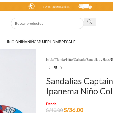
INICIO
NIÑA
NIÑO
MUJER
HOMBRE
SALE
Inicio
/
Tienda
/
Niño
/
Calzado
/
Sandalias y Slaps
/
S
Sandalias Captai
Ipanema Niño Col
Desde
S/
36.00
S/
40.00