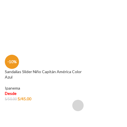
Sandalia de Cuero
Far West
Desde
S/
149.00
-10%
Sandalias Slider Niño Capitán América Color
Azul
Ipanema
Desde
S/
45.00
S/
50.00