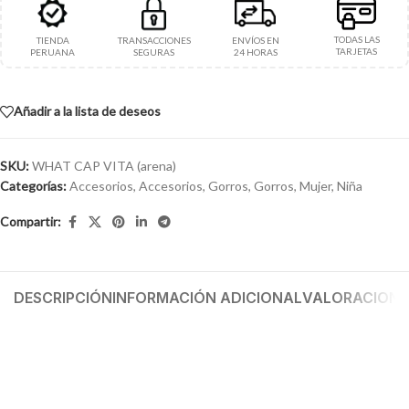
TODAS LAS
TIENDA
TRANSACCIONES
ENVÍOS EN
TARJETAS
PERUANA
SEGURAS
24 HORAS
Añadir a la lista de deseos
SKU:
WHAT CAP VITA (arena)
Categorías:
Accesorios
,
Accesorios
,
Gorros
,
Gorros
,
Mujer
,
Niña
Compartir:
DESCRIPCIÓN
INFORMACIÓN ADICIONAL
VALORACIONES