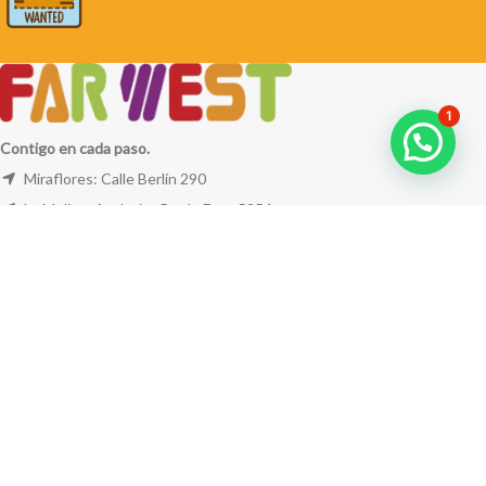
1
Contigo en cada paso.
Miraflores: Calle Berlín 290
La Molina: Av. Javier Prado Este 5254
Cel: +51 953 311 171
Correo:
ventas@farwest.pe
NUESTRAS TIENDAS
TU PEDIDO
LA TIENDA
FAR WEST
TODOS LOS DERECHOS RESERVADOS.