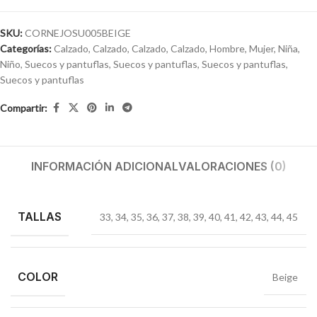
SKU:
CORNEJOSU005BEIGE
Categorías:
Calzado
,
Calzado
,
Calzado
,
Calzado
,
Hombre
,
Mujer
,
Niña
,
Niño
,
Suecos y pantuflas
,
Suecos y pantuflas
,
Suecos y pantuflas
,
Suecos y pantuflas
Compartir:
INFORMACIÓN ADICIONAL
VALORACIONES (0)
TALLAS
33
,
34
,
35
,
36
,
37
,
38
,
39
,
40
,
41
,
42
,
43
,
44
,
45
COLOR
Beige