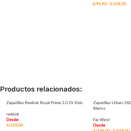
S/
95.90
-
S/
104.30
Productos relacionados:
Zapatillas Reebok Royal Prime 2.0 2V Kids
Zapatillas Urban-26
Blanco
reebok
Desde
Far West
S/
159.00
Desde
S/
149.00
-
S/
159.00