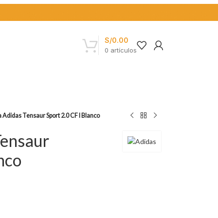
S/
0.00
0
artículos
a Adidas Tensaur Sport 2.0 CF I Blanco
Tensaur
nco