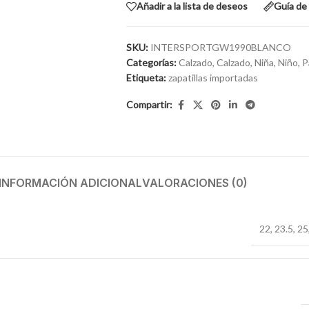
Añadir a la lista de deseos
Guía de 
SKU:
INTERSPORTGW1990BLANCO
Categorías:
Calzado
,
Calzado
,
Niña
,
Niño
,
P
Etiqueta:
zapatillas importadas
Compartir:
INFORMACIÓN ADICIONAL
VALORACIONES (0)
22
,
23.5
,
25