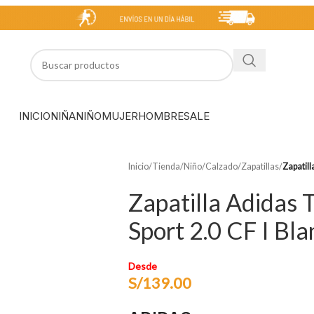
INICIO
NIÑA
NIÑO
MUJER
HOMBRE
SALE
Inicio
/
Tienda
/
Niño
/
Calzado
/
Zapatillas
/
Zapatill
Zapatilla Adidas 
Sport 2.0 CF I Bla
Desde
S/
139.00