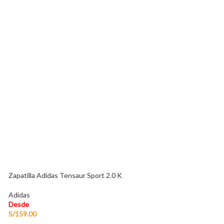
Zapatillas Urban
Far West
Desde
S/
149.00
-
S/
159.
Zapatilla Adidas Tensaur Sport 2.0 K
Adidas
Desde
S/
159.00