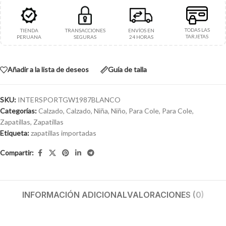
TODAS LAS
TIENDA
TRANSACCIONES
ENVÍOS EN
TARJETAS
PERUANA
SEGURAS
24 HORAS
Añadir a la lista de deseos
Guía de talla
SKU:
INTERSPORTGW1987BLANCO
Categorías:
Calzado
,
Calzado
,
Niña
,
Niño
,
Para Cole
,
Para Cole
,
Zapatillas
,
Zapatillas
Etiqueta:
zapatillas importadas
Compartir:
INFORMACIÓN ADICIONAL
VALORACIONES (0)