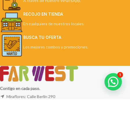
A través de nuestro WhatsApp.
RECOJO EN TIENDA
En cualquiera de nuestros locales.
BUSCA TU OFERTA
Los mejores combos y promociones.
1
Contigo en cada paso.
Miraflores: Calle Berlín 290
La Molina: Av. Javier Prado Este 5254
Cel: +51 953 311 171
Correo:
ventas@farwest.pe