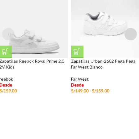
Zapatillas Reebok Royal Prime 2.0
Zapatillas Urban-2602 Pega Pega
2V Kids
Far West Blanco
reebok
Far West
Desde
Desde
S/
159.00
S/
149.00
-
S/
159.00