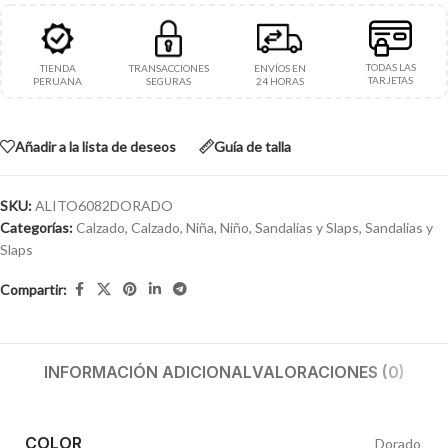
TODAS LAS
TIENDA
TRANSACCIONES
ENVÍOS EN
TARJETAS
PERUANA
SEGURAS
24 HORAS
Añadir a la lista de deseos
Guía de talla
SKU:
ALITO6082DORADO
Categorías:
Calzado
,
Calzado
,
Niña
,
Niño
,
Sandalias y Slaps
,
Sandalias y
Slaps
Compartir:
INFORMACIÓN ADICIONAL
VALORACIONES (0)
COLOR
Dorado