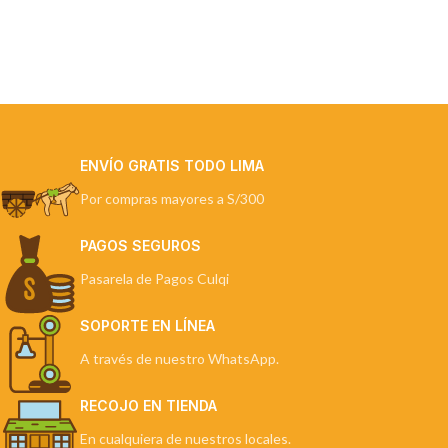
ENVÍO GRATIS TODO LIMA
Por compras mayores a S/300
PAGOS SEGUROS
Pasarela de Pagos Culqi
SOPORTE EN LÍNEA
A través de nuestro WhatsApp.
RECOJO EN TIENDA
En cualquiera de nuestros locales.