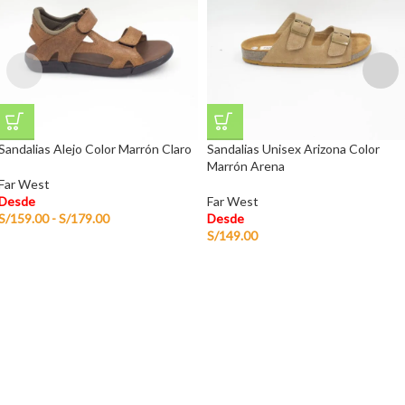
Sandalias Alejo Color Marrón Claro
Sandalias Unisex Arizona Color
Marrón Arena
Far West
Desde
Far West
S/
159.00
-
S/
179.00
Desde
S/
149.00