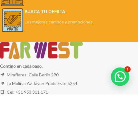
BUSCA TU OFERTA
Los mejores combos y promociones.
Contigo en cada paso.
1
Miraflores: Calle Berlín 290
La Molina: Av. Javier Prado Este 5254
Cel: +51 953 311 171
Correo:
ventas@farwest.pe
NUESTRAS TIENDAS
TU PEDIDO