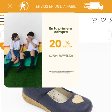
MENÚ
-20%