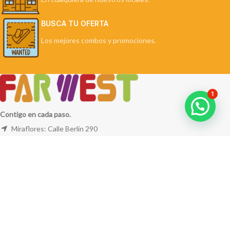
BUSCA TU OFERTA
Los mejores combos y promociones.
1
Contigo en cada paso.
Miraflores: Calle Berlín 290
La Molina: Av. Javier Prado Este 5254
Cel: +51 953 311 171
Correo:
ventas@farwest.pe
NUESTRAS TIENDAS
TU PEDIDO