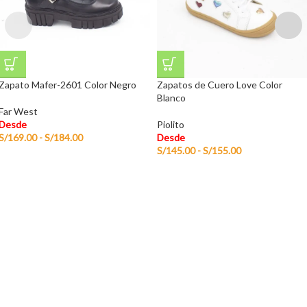
Zapato Mafer-2601 Color Negro
Zapatos de Cuero Love Color
Blanco
Far West
Desde
Piolito
S/
169.00
-
S/
184.00
Desde
S/
145.00
-
S/
155.00