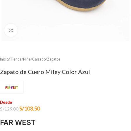
Clic para ampliar
Inicio
/
Tienda
/
Niña
/
Calzado
/
Zapatos
Zapato de Cuero Miley Color Azul
Desde
S/
103.50
S/
129.00
FAR WEST