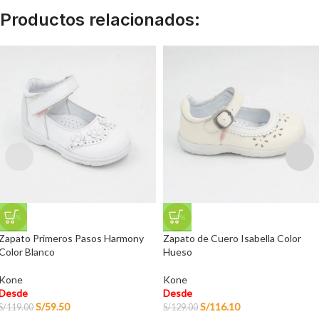
Productos relacionados:
-50%
-10%
Zapato Primeros Pasos Harmony
Zapato de Cuero Isabella Color
Color Blanco
Hueso
Kone
Kone
Desde
Desde
S/
59.50
S/
116.10
S/
119.00
S/
129.00