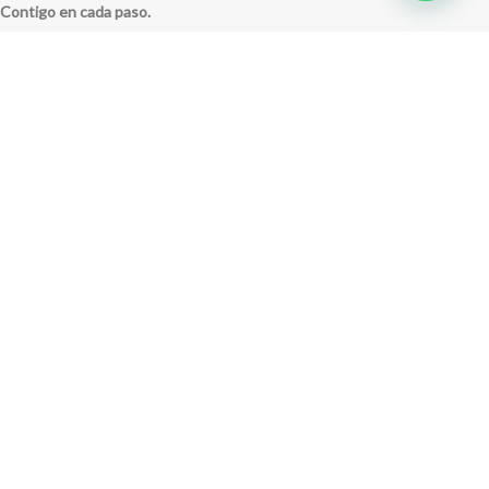
Contigo en cada paso.
Miraflores: Calle Berlín 290
La Molina: Av. Javier Prado Este 5254
Cel: +51 953 311 171
Correo:
ventas@farwest.pe
NUESTRAS TIENDAS
TU PEDIDO
LA TIENDA
FAR WEST
TODOS LOS DERECHOS RESERVADOS.
Este sitio está protegido por reCAPTCHA y se aplican la
Política de privacidad
y los
Términos del servicio
de Google.