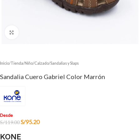
Clic para ampliar
Inicio
/
Tienda
/
Niño
/
Calzado
/
Sandalias y Slaps
Sandalia Cuero Gabriel Color Marrón
Desde
S/
95.20
S/
119.00
KONE