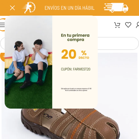
MENÚ
-20%