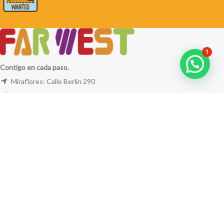
1
Contigo en cada paso.
Miraflores: Calle Berlín 290
La Molina: Av. Javier Prado Este 5254
Cel: +51 953 311 171
Correo:
ventas@farwest.pe
NUESTRAS TIENDAS
TU PEDIDO
LA TIENDA
FAR WEST
TODOS LOS DERECHOS RESERVADOS.