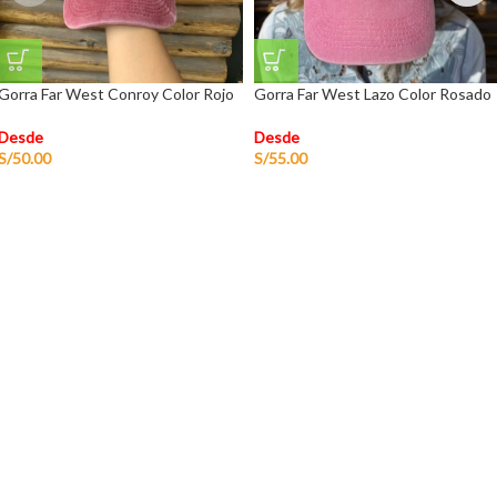
Gorra Far West Conroy Color Rojo
Gorra Far West Lazo Color Rosado
Desde
Desde
S/
50.00
S/
55.00