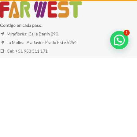
Contigo en cada paso.
1
Miraflores: Calle Berlín 290
La Molina: Av. Javier Prado Este 5254
Cel: +51 953 311 171
Correo:
ventas@farwest.pe
NUESTRAS TIENDAS
TU PEDIDO
LA TIENDA
FAR WEST
TODOS LOS DERECHOS RESERVADOS.
Este sitio está protegido por reCAPTCHA y se aplican la
Política de privacidad
y los
Términos del servicio
de Google.