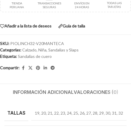
TODAS LAS
TIENDA
TRANSACCIONES
ENVÍOS EN
TARJETAS
PERUANA
SEGURAS
24 HORAS
Añadir a la lista de deseos
Guía de talla
SKU:
PIOLINCH32-V20MANTECA
Categorías:
Calzado
,
Niña
,
Sandalias y Slaps
Etiqueta:
Sandalias de cuero
Compartir:
INFORMACIÓN ADICIONAL
VALORACIONES (0)
TALLAS
19
,
20
,
21
,
22
,
23
,
24
,
25
,
26
,
27
,
28
,
29
,
30
,
31
,
32