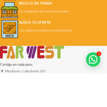
RECOJO EN TIENDA
En cualquiera de nuestros locales.
BUSCA TU OFERTA
Los mejores combos y promociones.
1
Contigo en cada paso.
Miraflores: Calle Berlín 290
La Molina: Av. Javier Prado Este 5254
Cel: +51 953 311 171
Correo:
ventas@farwest.pe