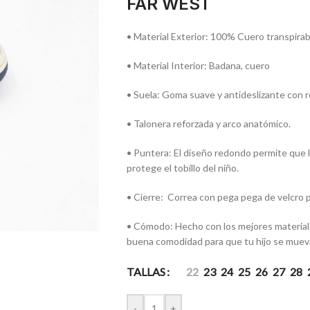
FAR WEST
• Material Exterior: 100% Cuero transpirab
• Material Interior: Badana, cuero
• Suela: Goma suave y antideslizante con re
• Talonera reforzada y arco anatómico.
• Puntera: El diseño redondo permite que l
protege el tobillo del niño.
• Cierre: Correa con pega pega de velcro p
• Cómodo: Hecho con los mejores materiales
buena comodidad para que tu hijo se mueva,
TALLAS
22
23
24
25
26
27
28
-
+