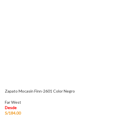
Zapatillas Urban
Far West
Desde
S/
149.00
-
S/
159.
Zapato Mocasín Finn-2601 Color Negro
Far West
Desde
S/
184.00