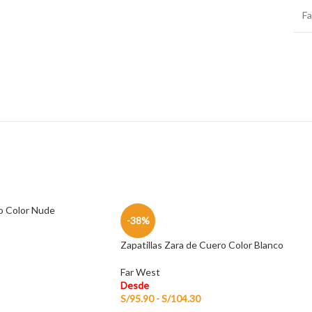
F
o Color Nude
-38%
Zapatillas Zara de Cuero Color Blanco
Far West
Desde
S/
95.90
-
S/
104.30