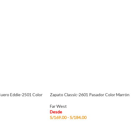
Cuero Eddie-2501 Color
Zapato Classic-2601 Pasador Color Marrón
Far West
Desde
S/
169.00
-
S/
184.00