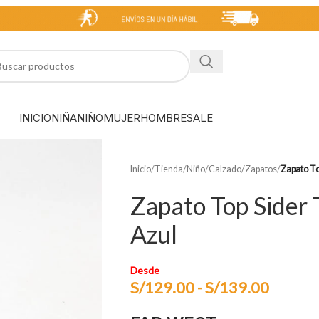
INICIO
NIÑA
NIÑO
MUJER
HOMBRE
SALE
Inicio
/
Tienda
/
Niño
/
Calzado
/
Zapatos
/
Zapato To
Zapato Top Sider 
Azul
Desde
S/
129.00
-
S/
139.00