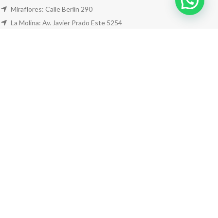
Miraflores: Calle Berlín 290
La Molina: Av. Javier Prado Este 5254
Cel: +51 953 311 171
Correo:
ventas@farwest.pe
NUESTRAS TIENDAS
TU PEDIDO
LA TIENDA
FAR WEST
TODOS LOS DERECHOS RESERVADOS.
Este sitio está protegido por reCAPTCHA y se aplican la
Política de privacidad
y los
Términos del servicio
de Google.