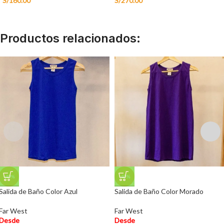
S/
160.00
S/
270.00
Productos relacionados:
-40%
-40%
Salida de Baño Color Azul
Salida de Baño Color Morado
Far West
Far West
Desde
Desde