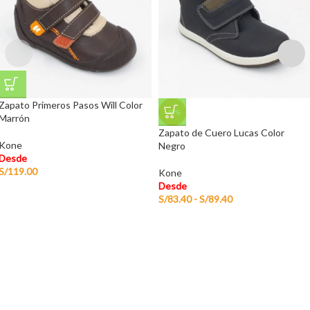
Zapato Primeros Pasos Will Color
-40%
Marrón
Zapato de Cuero Lucas Color
Kone
Negro
Desde
S/
119.00
Kone
Desde
S/
83.40
-
S/
89.40