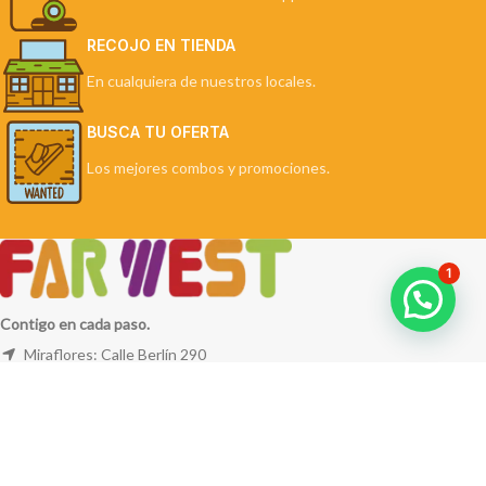
RECOJO EN TIENDA
En cualquiera de nuestros locales.
BUSCA TU OFERTA
Los mejores combos y promociones.
1
Contigo en cada paso.
Miraflores: Calle Berlín 290
La Molina: Av. Javier Prado Este 5254
Cel: +51 953 311 171
Correo:
ventas@farwest.pe