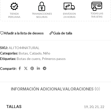
TODAS LAS
TIENDA
TRANSACCIONES
ENVÍOS EN
TARJETAS
PERUANA
SEGURAS
24 HORAS
Añadir a la lista de deseos
Guía de talla
SKU:
ALITO44NATURAL
Categorías:
Botas
,
Calzado
,
Niño
Etiquetas:
Botas de cuero
,
Primeros pasos
Compartir:
INFORMACIÓN ADICIONAL
VALORACIONES (0)
TALLAS
19
,
20
,
21
,
22