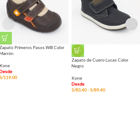
Zapato Primeros Pasos Will Color
-40%
Marrón
Zapato de Cuero Lucas Color
Kone
Negro
Desde
S/
119.00
Kone
Desde
S/
83.40
-
S/
89.40