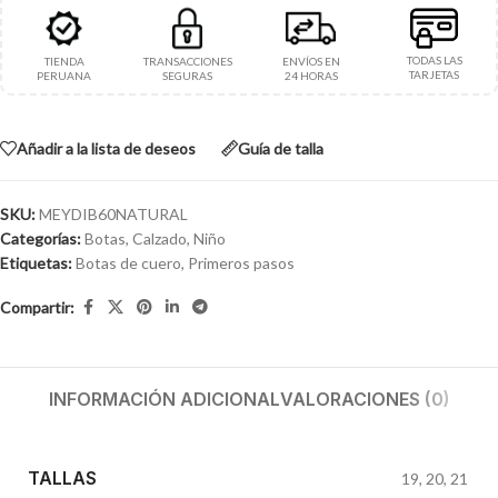
TODAS LAS
TIENDA
TRANSACCIONES
ENVÍOS EN
TARJETAS
PERUANA
SEGURAS
24 HORAS
Añadir a la lista de deseos
Guía de talla
SKU:
MEYDIB60NATURAL
Categorías:
Botas
,
Calzado
,
Niño
Etiquetas:
Botas de cuero
,
Primeros pasos
Compartir:
INFORMACIÓN ADICIONAL
VALORACIONES (0)
TALLAS
19
,
20
,
21