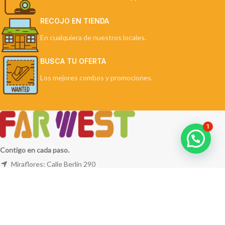
RECOJO EN TIENDA
En cualquiera de nuestros locales.
BUSCA TU OFERTA
Los mejores combos y promociones.
1
Contigo en cada paso.
Miraflores: Calle Berlín 290
La Molina: Av. Javier Prado Este 5254
Cel: +51 953 311 171
Correo:
ventas@farwest.pe