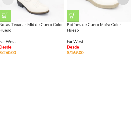
Botas Texanas Mid de Cuero Color
Botines de Cuero Moira Color
Hueso
Hueso
Far West
Far West
Desde
Desde
S/
260.00
S/
169.00