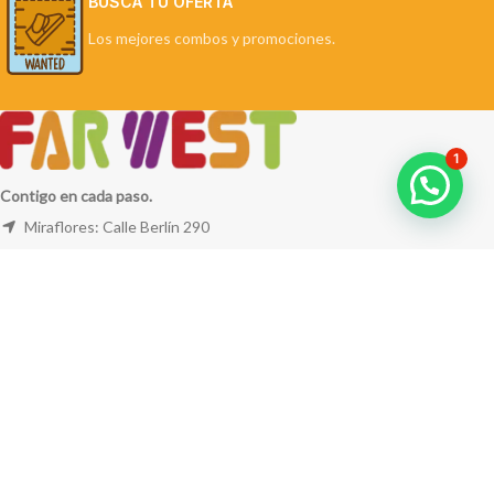
BUSCA TU OFERTA
Los mejores combos y promociones.
1
Contigo en cada paso.
Miraflores: Calle Berlín 290
La Molina: Av. Javier Prado Este 5254
Cel: +51 953 311 171
Correo:
ventas@farwest.pe
NUESTRAS TIENDAS
TU PEDIDO
LA TIENDA