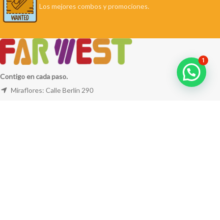
Los mejores combos y promociones.
1
Contigo en cada paso.
Miraflores: Calle Berlín 290
La Molina: Av. Javier Prado Este 5254
Cel: +51 953 311 171
Correo:
ventas@farwest.pe
NUESTRAS TIENDAS
TU PEDIDO
LA TIENDA
FAR WEST
TODOS LOS DERECHOS RESERVADOS.