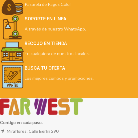
Pasarela de Pagos Culqi
SOPORTE EN LÍNEA
A través de nuestro WhatsApp.
RECOJO EN TIENDA
En cualquiera de nuestros locales.
BUSCA TU OFERTA
Los mejores combos y promociones.
Contigo en cada paso.
Miraflores: Calle Berlín 290