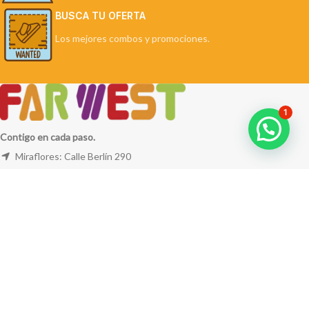
BUSCA TU OFERTA
Los mejores combos y promociones.
1
Contigo en cada paso.
Miraflores: Calle Berlín 290
La Molina: Av. Javier Prado Este 5254
Cel: +51 953 311 171
Correo:
ventas@farwest.pe
NUESTRAS TIENDAS
TU PEDIDO