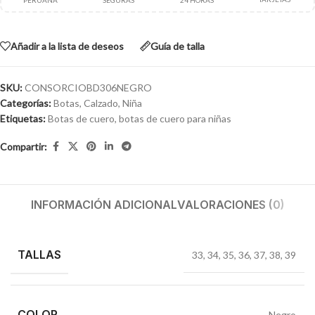
PERUANA
SEGURAS
24 HORAS
Añadir a la lista de deseos
Guía de talla
SKU:
CONSORCIOBD306NEGRO
Categorías:
Botas
,
Calzado
,
Niña
Etiquetas:
Botas de cuero
,
botas de cuero para niñas
Compartir:
INFORMACIÓN ADICIONAL
VALORACIONES (0)
TALLAS
33
,
34
,
35
,
36
,
37
,
38
,
39
COLOR
Negro