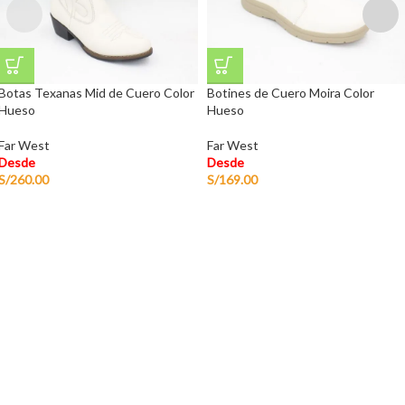
Botas Texanas Mid de Cuero Color
Botines de Cuero Moira Color
Hueso
Hueso
Far West
Far West
Desde
Desde
S/
260.00
S/
169.00