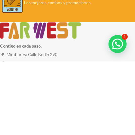
Los mejores combos y promociones.
1
Contigo en cada paso.
Miraflores: Calle Berlín 290
La Molina: Av. Javier Prado Este 5254
Cel: +51 953 311 171
Correo:
ventas@farwest.pe
NUESTRAS TIENDAS
TU PEDIDO
LA TIENDA
FAR WEST
TODOS LOS DERECHOS RESERVADOS.