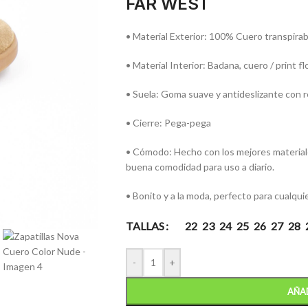
FAR WEST
• Material Exterior: 100% Cuero transpirab
• Material Interior: Badana, cuero / print f
• Suela: Goma suave y antideslizante con re
• Cierre: Pega-pega
• Cómodo: Hecho con los mejores materiales
buena comodidad para uso a diario.
• Bonito y a la moda, perfecto para cualqui
TALLAS
22
23
24
25
26
27
28
-
+
AÑAD