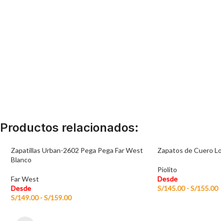
Productos relacionados:
Zapatillas Urban-2602 Pega Pega Far West
Zapatos de Cuero Lo
Blanco
Piolito
Far West
Desde
Desde
S/
145.00
-
S/
155.00
S/
149.00
-
S/
159.00