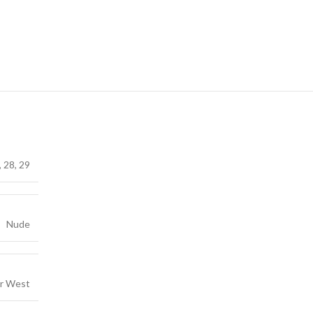
,
28
,
29
Nude
ar West