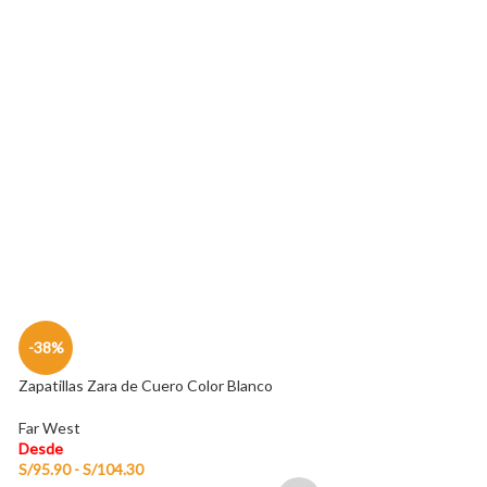
Sandalias Micaela
Far West
Desde
S/
149.00
-38%
Zapatillas Zara de Cuero Color Blanco
Far West
Desde
S/
95.90
-
S/
104.30