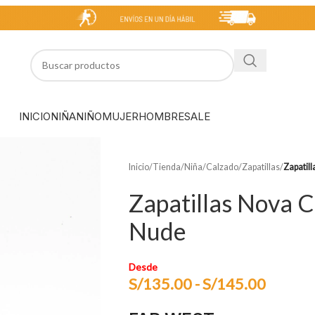
INICIO
NIÑA
NIÑO
MUJER
HOMBRE
SALE
Inicio
/
Tienda
/
Niña
/
Calzado
/
Zapatillas
/
Zapatil
Zapatillas Nova 
Nude
Desde
S/
135.00
-
S/
145.00