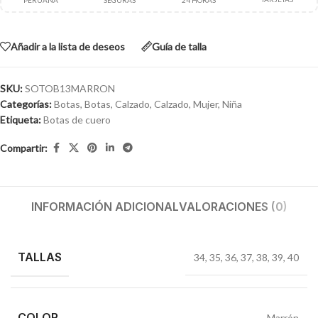
PERUANA
SEGURAS
24 HORAS
Añadir a la lista de deseos
Guía de talla
SKU:
SOTOB13MARRON
Categorías:
Botas
,
Botas
,
Calzado
,
Calzado
,
Mujer
,
Niña
Etiqueta:
Botas de cuero
Compartir:
INFORMACIÓN ADICIONAL
VALORACIONES (0)
TALLAS
34
,
35
,
36
,
37
,
38
,
39
,
40
COLOR
Marrón