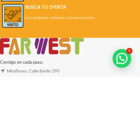
BUSCA TU OFERTA
Los mejores combos y promociones.
1
Contigo en cada paso.
Miraflores: Calle Berlín 290
La Molina: Av. Javier Prado Este 5254
Cel: +51 953 311 171
Correo:
ventas@farwest.pe
NUESTRAS TIENDAS
TU PEDIDO