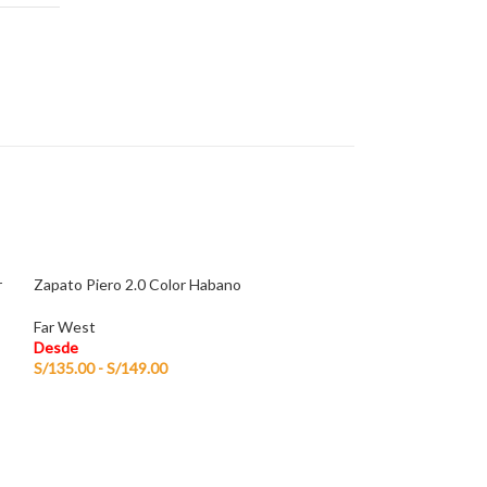
r
Zapato Piero 2.0 Color Habano
Far West
Desde
S/
135.00
-
S/
149.00