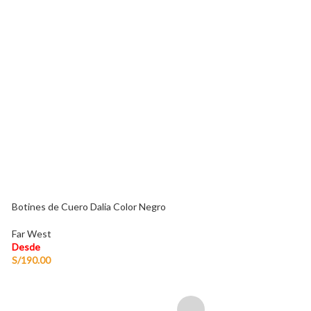
KIT DE LIMPIEZA:
West 60ml + Shoe
Far West
Desde
S/
30.00
Botines de Cuero Dalia Color Negro
Far West
Desde
S/
190.00