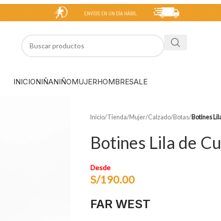
INICIO
NIÑA
NIÑO
MUJER
HOMBRE
SALE
Inicio
/
Tienda
/
Mujer
/
Calzado
/
Botas
/
Botines Li
Botines Lila de C
Desde
S/
190.00
FAR WEST