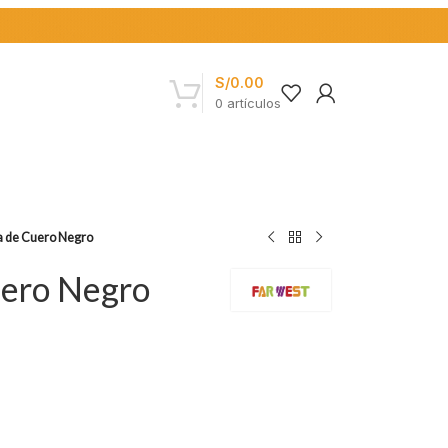
S/
0.00
0
artículos
la de Cuero Negro
uero Negro